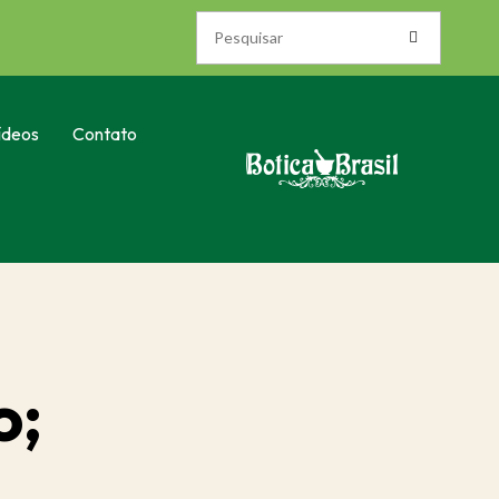
ídeos
Contato
o;