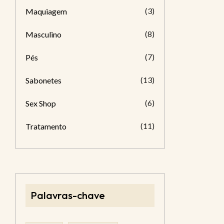
(3)
Maquiagem
(8)
Masculino
(7)
Pés
(13)
Sabonetes
(6)
Sex Shop
(11)
Tratamento
Palavras-chave