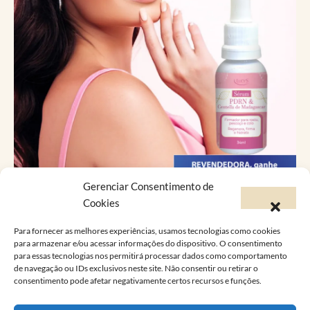
Gerenciar Consentimento de
Catálogo Virtual
Cookies
Para fornecer as melhores experiências, usamos tecnologias como cookies
Você já conhece a versão online do Catálogo
para armazenar e/ou acessar informações do dispositivo. O consentimento
para essas tecnologias nos permitirá processar dados como comportamento
Lucy’s?
de navegação ou IDs exclusivos neste site. Não consentir ou retirar o
consentimento pode afetar negativamente certos recursos e funções.
A Lucy’s foi feita pra atender as suas
necessidades e desejos, conheça a linha de