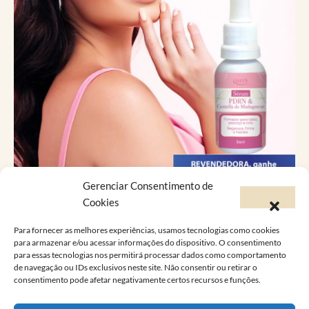
Gerenciar Consentimento de
Catálogo Virtual
Cookies
Para fornecer as melhores experiências, usamos tecnologias como cookies
Você já conhece a versão online do Catálogo
para armazenar e/ou acessar informações do dispositivo. O consentimento
para essas tecnologias nos permitirá processar dados como comportamento
Lucy’s?
de navegação ou IDs exclusivos neste site. Não consentir ou retirar o
consentimento pode afetar negativamente certos recursos e funções.
A Lucy’s foi feita pra atender as suas
necessidades e desejos, conheça a linha de