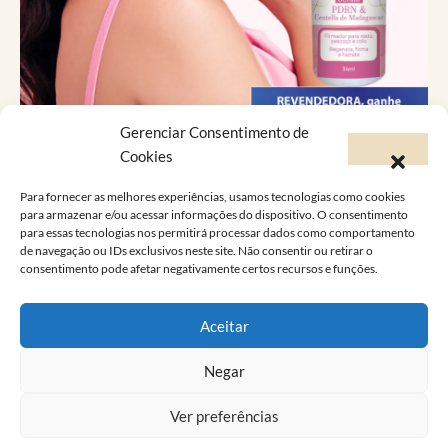
Gerenciar Consentimento de
Catálogo Virtual
Cookies
Para fornecer as melhores experiências, usamos tecnologias como cookies
Você já conhece a versão online do Catálogo
para armazenar e/ou acessar informações do dispositivo. O consentimento
para essas tecnologias nos permitirá processar dados como comportamento
Lucy’s?
de navegação ou IDs exclusivos neste site. Não consentir ou retirar o
consentimento pode afetar negativamente certos recursos e funções.
A Lucy’s foi feita pra atender as suas
necessidades e desejos, conheça a linha de
Aceitar
produtos que vão mudar a sua vida!
Consulte nosso catálogo virtual
Negar
Ver preferências
© 2024
Lucy’s
– Desenvolvido por
Gustavo Gogola
. Todos