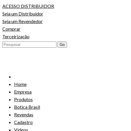
Skip
ACESSO DISTRIBUIDOR
to
Seja um Distribuidor
content
Seja um Revendedor
Comprar
Terceirização
Home
Empresa
Produtos
Botica Brasil
Revendas
Cadastro
Vídeos