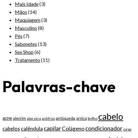
Mais Idade
(3)
Mãos
(14)
Maquiagem
(3)
Masculino
(8)
Pés
(7)
Sabonetes
(13)
Sex Shop
(6)
Tratamento
(11)
Palavras-chave
cabelo
acne
antiqueda
alecrim
arnica
brilho
aloe vera
antifrizz
capilar
condicionador
cabelos
calêndula
Colágeno
corpo