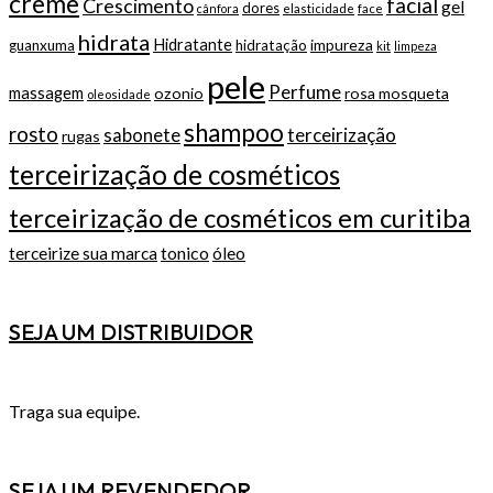
creme
facial
Crescimento
gel
dores
cânfora
elasticidade
face
hidrata
Hidratante
impureza
guanxuma
hidratação
kit
limpeza
pele
Perfume
massagem
ozonio
rosa mosqueta
oleosidade
shampoo
rosto
terceirização
sabonete
rugas
terceirização de cosméticos
terceirização de cosméticos em curitiba
tonico
terceirize sua marca
óleo
SEJA UM DISTRIBUIDOR
Traga sua equipe.
SEJA UM REVENDEDOR