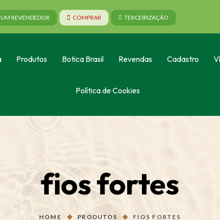
A UM REVENDEDOR
COMPRAR
TERCEIRIZAÇÃO
a
Produtos
Botica Brasil
Revendas
Cadastro
V
Política de Cookies
fios fortes
HOME
PRODUTOS
FIOS FORTES