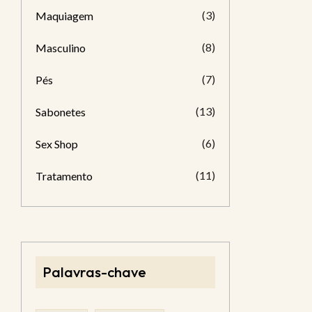
(3)
Maquiagem
(8)
Masculino
(7)
Pés
(13)
Sabonetes
(6)
Sex Shop
(11)
Tratamento
Palavras-chave