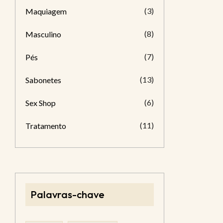
(3)
Maquiagem
(8)
Masculino
(7)
Pés
(13)
Sabonetes
(6)
Sex Shop
(11)
Tratamento
Palavras-chave