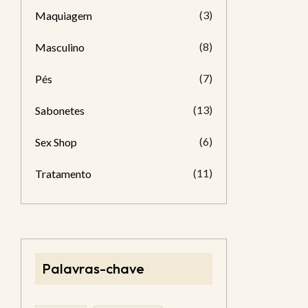
(3)
Maquiagem
(8)
Masculino
(7)
Pés
(13)
Sabonetes
(6)
Sex Shop
(11)
Tratamento
Palavras-chave