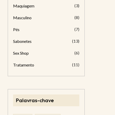
(3)
Maquiagem
(8)
Masculino
(7)
Pés
(13)
Sabonetes
(6)
Sex Shop
(11)
Tratamento
Palavras-chave