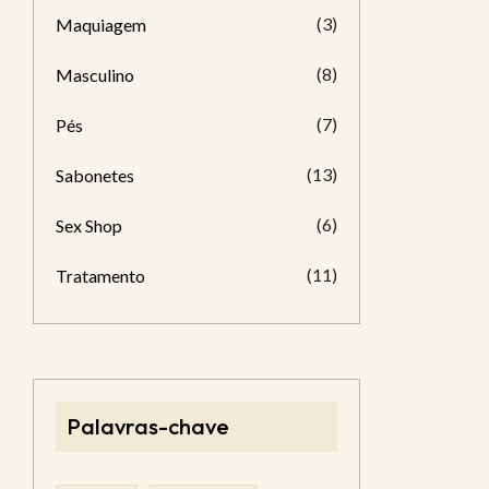
(3)
Maquiagem
(8)
Masculino
(7)
Pés
(13)
Sabonetes
(6)
Sex Shop
(11)
Tratamento
Palavras-chave