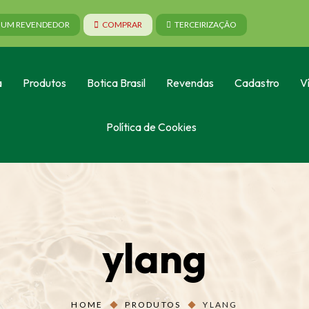
A UM REVENDEDOR
COMPRAR
TERCEIRIZAÇÃO
a
Produtos
Botica Brasil
Revendas
Cadastro
V
Política de Cookies
ylang
HOME
PRODUTOS
YLANG