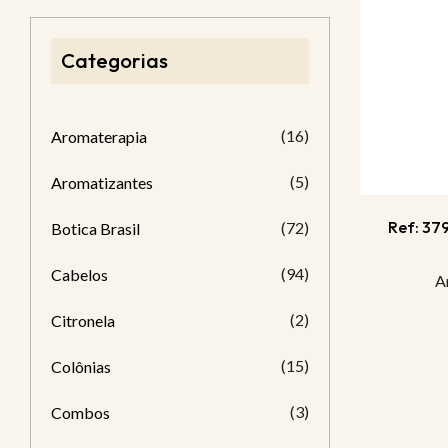
Categorias
(16)
Aromaterapia
(5)
Aromatizantes
Ref: 37
(72)
Botica Brasil
(94)
Cabelos
A
(2)
Citronela
(15)
Colônias
(3)
Combos