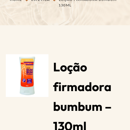
130ML
Loção
firmadora
bumbum –
130ml