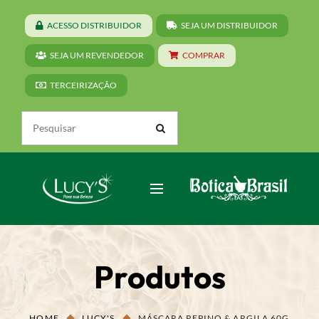
ACESSO DISTRIBUIDOR
SEJA UM DISTRIBUIDOR
SEJA UM REVENDEDOR
COMPRAR
TERCEIRIZAÇÃO
Produtos
HOME
LUCY'S
MÁSCARA PEPINO & ARGILA 60G