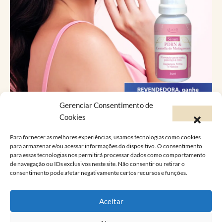
Gerenciar Consentimento de
Catálogo Virtual
Cookies
Para fornecer as melhores experiências, usamos tecnologias como cookies
Você já conhece a versão online do Catálogo
para armazenar e/ou acessar informações do dispositivo. O consentimento
para essas tecnologias nos permitirá processar dados como comportamento
Lucy’s?
de navegação ou IDs exclusivos neste site. Não consentir ou retirar o
consentimento pode afetar negativamente certos recursos e funções.
A Lucy’s foi feita pra atender as suas
necessidades e desejos, conheça a linha de
Aceitar
produtos que vão mudar a sua vida!
Consulte nosso catálogo virtual