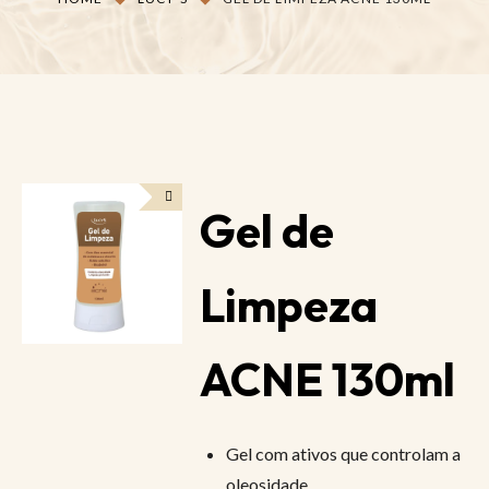
Gel de
Limpeza
ACNE 130ml
Gel com ativos que controlam a
oleosidade.