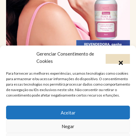
Gerenciar Consentimento de
Catálogo Virtual
Cookies
Para fornecer as melhores experiências, usamos tecnologias como cookies
Você já conhece a versão online do Catálogo
para armazenar e/ou acessar informações do dispositivo. O consentimento
para essas tecnologias nos permitirá processar dados como comportamento
Lucy’s?
de navegação ou IDs exclusivos neste site. Não consentir ou retirar o
consentimento pode afetar negativamente certos recursos e funções.
A Lucy’s foi feita pra atender as suas
necessidades e desejos, conheça a linha de
Aceitar
produtos que vão mudar a sua vida!
Consulte nosso catálogo virtual
Negar