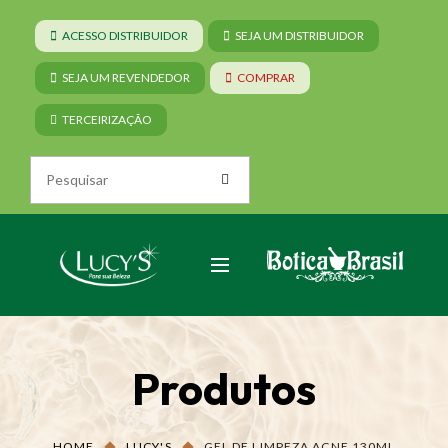
ACESSO DISTRIBUIDOR
SEJA UM DISTRIBUIDOR
SEJA UM REVENDEDOR
COMPRAR
TERCEIRIZAÇÃO
Produtos
HOME
LUCY'S
GEL DE LIMPEZA ACNE 130ML